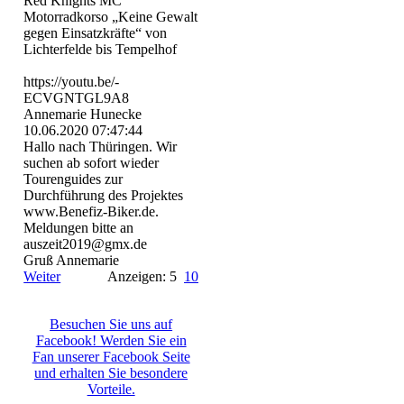
Red Knights MC
Motorradkorso „Keine Gewalt
gegen Einsatzkräfte“ von
Lichterfelde bis Tempelhof
https:­//­youtu.­be/­
ECVGNTGL9A8
Annemarie Hunecke
10.06.2020
07:47:44
Hallo nach Thüringen. Wir
suchen ab sofort wieder
Tourenguides zur
Durchführung des Projektes
www.Benefiz-Biker.de.
Meldungen bitte an
auszeit2019@gmx.de
Gruß Annemarie
Weiter
Anzeigen: 5
10
Besuchen Sie uns auf
Facebook! Werden Sie ein
Fan unserer Facebook Seite
und erhalten Sie besondere
Vorteile.