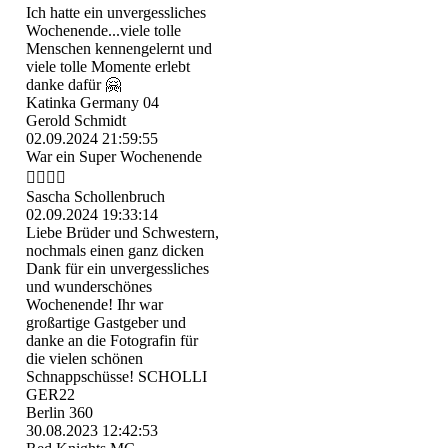
Ich hatte ein unvergessliches
Wochenende...viele tolle
Menschen kennengelernt und
viele tolle Momente erlebt
danke dafür 🤗
Katinka Germany 04
Gerold Schmidt
02.09.2024
21:59:55
War ein Super Wochenende
👍🏻👍🏻
Sascha Schollenbruch
02.09.2024
19:33:14
Liebe Brüder und Schwestern,
nochmals einen ganz dicken
Dank für ein unvergessliches
und wunderschönes
Wochenende! Ihr war
großartige Gastgeber und
danke an die Fotografin für
die vielen schönen
Schnappschüsse! SCHOLLI
GER22
Berlin 360
30.08.2023
12:42:53