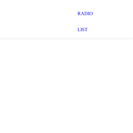
RADIO
LIST
20180804-DSC05177