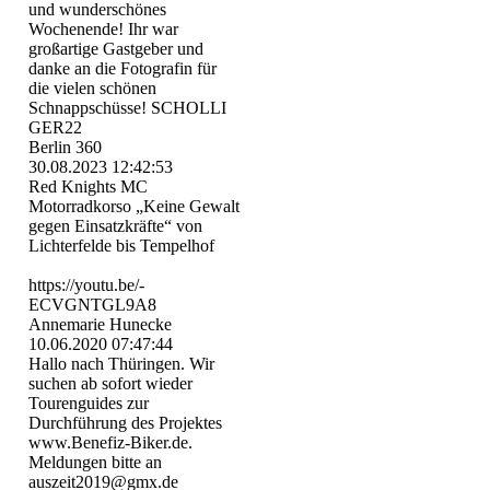
und wunderschönes
Wochenende! Ihr war
großartige Gastgeber und
danke an die Fotografin für
die vielen schönen
Schnappschüsse! SCHOLLI
GER22
Berlin 360
30.08.2023
12:42:53
Red Knights MC
Motorradkorso „Keine Gewalt
gegen Einsatzkräfte“ von
Lichterfelde bis Tempelhof
https:­//­youtu.­be/­
ECVGNTGL9A8
Annemarie Hunecke
10.06.2020
07:47:44
Hallo nach Thüringen. Wir
suchen ab sofort wieder
Tourenguides zur
Durchführung des Projektes
www.Benefiz-Biker.de.
Meldungen bitte an
auszeit2019@gmx.de